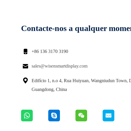
Contacte-nos a qualquer mome

+86 136 3170 3190

sales@wisensmartdisplay.com

Edifício 1, n.o 4, Rua Huiyuan, Wangniudun Town,
Guangdong, China