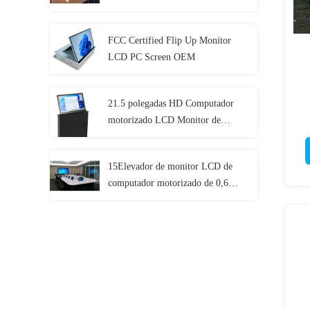
1920x1080
FCC Certified Flip Up Monitor
LCD PC Screen OEM
21.5 polegadas HD Computador
motorizado LCD Monitor de
p
elevação Display para conferência
15Elevador de monitor LCD de
computador motorizado de 0,6
polegadas para sistema de
conferência sem papel