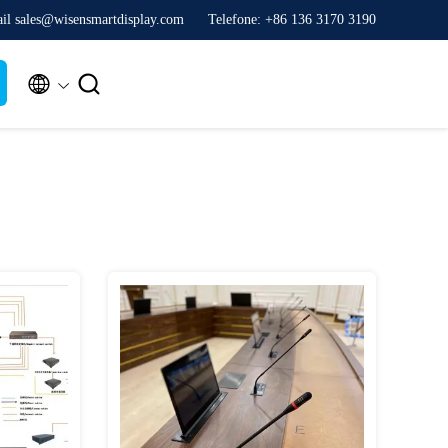
il sales@wisensmartdisplay.com
Telefone: +86 136 3170 3190

