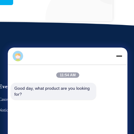
Fang Sheng
11:54 AM
Eventos
Good day, what product are you looking 
Pedido Umas citações
for?
Casos
Telefone: +86 136 3170 3190
Notícias



