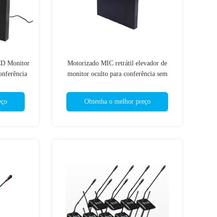
CD Monitor
Motorizado MIC retrátil elevador de
onferência
monitor oculto para conferência sem
papel
eço
Obtenha o melhor preço