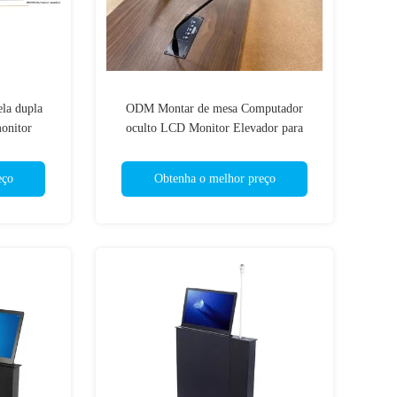
ela dupla
ODM Montar de mesa Computador
onitor
oculto LCD Monitor Elevador para
covado
conferência de rede
eço
Obtenha o melhor preço