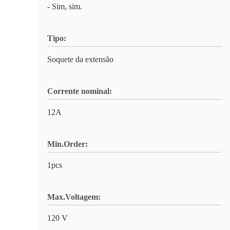
- Sim, sim.
Tipo:
Soquete da extensão
Corrente nominal:
12A
Min.Order:
1pcs
Max.Voltagem:
120 V