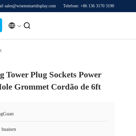
il sales@wisensmartdisplay.com
Telefone: +86 136 3170 3190


t
ug Tower Plug Sockets Power
ole Grommet Cordão de 6ft
ngGuan
 huaisen