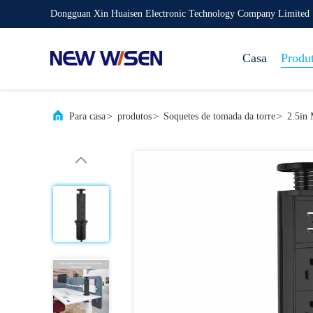
Dongguan Xin Huaisen Electronic Technology Company Limited
Casa
Produ
Para casa
>
produtos
>
Soquetes de tomada da torre
>
2.5in