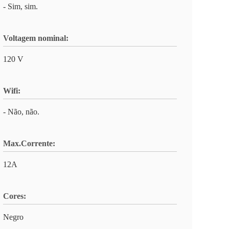
- Sim, sim.
Voltagem nominal:
120 V
Wifi:
- Não, não.
Max.Corrente:
12A
Cores:
Negro