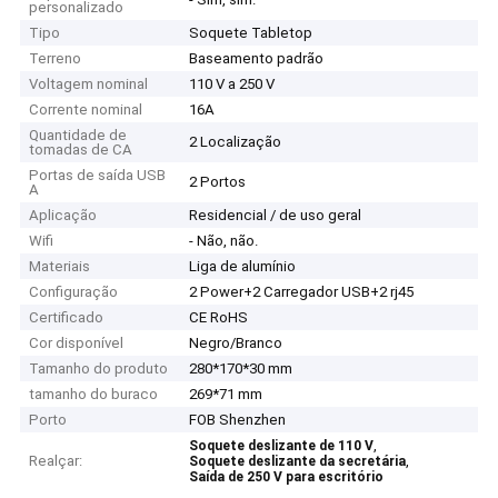
personalizado
Tipo
Soquete Tabletop
Terreno
Baseamento padrão
Voltagem nominal
110 V a 250 V
Corrente nominal
16A
Quantidade de
2 Localização
tomadas de CA
Portas de saída USB
2 Portos
A
Aplicação
Residencial / de uso geral
Wifi
- Não, não.
Materiais
Liga de alumínio
Configuração
2 Power+2 Carregador USB+2 rj45
Certificado
CE RoHS
Cor disponível
Negro/Branco
Tamanho do produto
280*170*30 mm
tamanho do buraco
269*71 mm
Porto
FOB Shenzhen
,
Soquete deslizante de 110 V
Realçar:
,
Soquete deslizante da secretária
Saída de 250 V para escritório