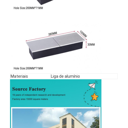
Faixa de alimentação recessada
Soquete de extensão recessado
Soquetes de tomada da torre
Caixa de tomada da mesa de conferências
Soquete de saída hidráulica
Soquete deslizante
Materiais
Liga de alumínio
tomada de poder da mesa
Soquete de trilho
Banda de alimentação montada na mesa
Saída de escritório recessada