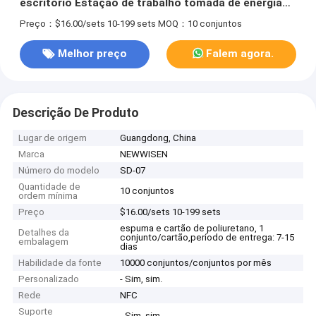
escritório Estação de trabalho tomada de energia
110V-250V
Preço：$16.00/sets 10-199 sets
MOQ：10 conjuntos
Melhor preço
Falem agora.
Descrição De Produto
Lugar de origem
Guangdong, China
Marca
NEWWISEN
Número do modelo
SD-07
Quantidade de
10 conjuntos
ordem mínima
Preço
$16.00/sets 10-199 sets
espuma e cartão de poliuretano, 1
Detalhes da
conjunto/cartão,período de entrega: 7-15
embalagem
dias
Habilidade da fonte
10000 conjuntos/conjuntos por mês
Personalizado
- Sim, sim.
Rede
NFC
Suporte
- Sim, sim.