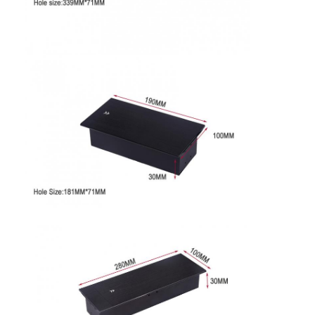
Fábrica
Controle de Qualidade
Fale Conosco
Falem agora.
Quadros interativos
Sistema de conferência
Elevador de monitor LCD
Flip-up monitor
Soquete de Mesa Pop Up