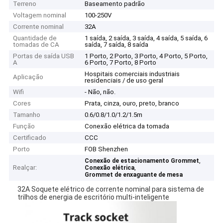
Terreno
Baseamento padrão
Voltagem nominal
100-250V
Corrente nominal
32A
Quantidade de
1 saída, 2 saída, 3 saída, 4 saída, 5 saída, 6
tomadas de CA
saída, 7 saída, 8 saída
Portas de saída USB
1 Porto, 2 Porto, 3 Porto, 4 Porto, 5 Porto,
A
6 Porto, 7 Porto, 8 Porto
Hospitais comerciais industriais
Aplicação
residenciais / de uso geral
Wifi
- Não, não.
Cores
Prata, cinza, ouro, preto, branco
Tamanho
0.6/0.8/1.0/1.2/1.5m
Função
Conexão elétrica da tomada
Certificado
CCC
Porto
FOB Shenzhen
,
Conexão de estacionamento Grommet
Realçar:
,
Conexão elétrica
Grommet de enxaguante de mesa
32A Soquete elétrico de corrente nominal para sistema de
trilhos de energia de escritório multi-inteligente