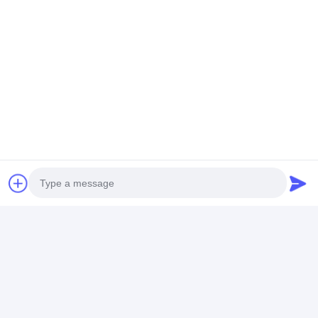
Faixa de alimentação recessada
Soquete de extensão recessado
Soquetes de tomada da torre
Caixa de tomada da mesa de conferências
Soquete de saída hidráulica
Soquete deslizante
tomada de poder da mesa
Soquete de trilho
Banda de alimentação montada na mesa
Photo
Saída de escritório recessada
Video Call