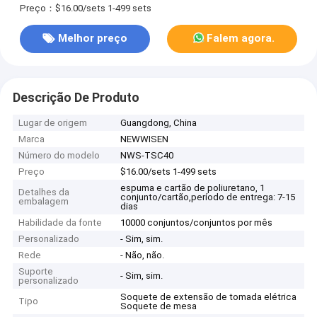
Preço：$16.00/sets 1-499 sets
Melhor preço
Falem agora.
Descrição De Produto
Lugar de origem
Guangdong, China
Marca
NEWWISEN
Número do modelo
NWS-TSC40
Preço
$16.00/sets 1-499 sets
espuma e cartão de poliuretano, 1
Detalhes da
conjunto/cartão,período de entrega: 7-15
embalagem
dias
Habilidade da fonte
10000 conjuntos/conjuntos por mês
Personalizado
- Sim, sim.
Rede
- Não, não.
Suporte
- Sim, sim.
personalizado
Soquete de extensão de tomada elétrica
Tipo
Soquete de mesa