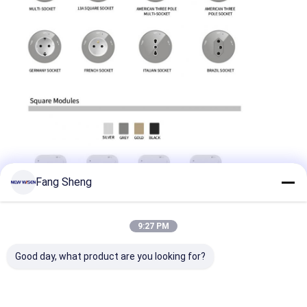
Fábrica
Controle de Qualidade
Fale Conosco
Falem agora.
Quadros interativos
Fang Sheng
Sistema de conferência
Elevador de monitor LCD
9:27 PM
Flip-up monitor
Good day, what product are you looking for?
Soquete de Mesa Pop Up