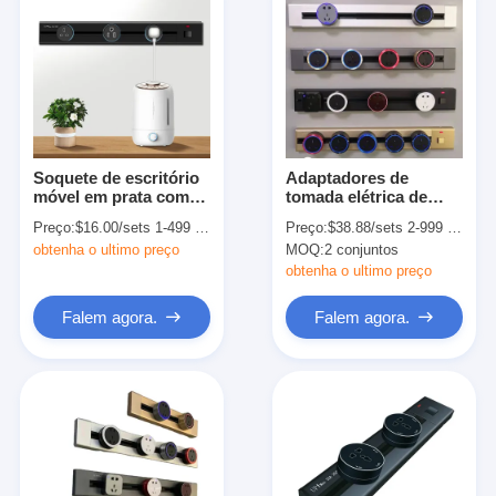
Soquete de escritório
Adaptadores de
móvel em prata com
tomada elétrica de
suporte personalizado
trilho de energia
Preço:
$16.00/sets 1-499 sets
Preço:
$38.88/sets 2-999 sets
e conector sem fio
personalizados para
obtenha o ultimo preço
MOQ:
2 conjuntos
cozinha ou escritório
obtenha o ultimo preço
Falem agora.
Falem agora.
Casa
Produtos
Quem Somos