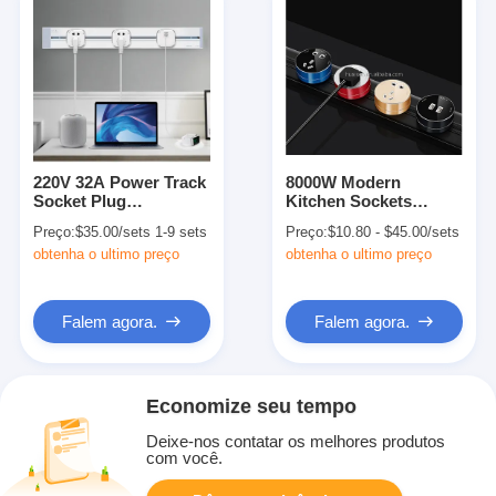
220V 32A Power Track
8000W Modern
Socket Plug
Kitchen Sockets
Adaptador de
Power Outlet Track
Preço:
$35.00/sets 1-9 sets
Preço:
$10.80 - $45.00/sets
Extensão Para Quarto
Rail para vários
obtenha o ultimo preço
obtenha o ultimo preço
aparelhos
Falem agora.
Falem agora.
Economize seu tempo
Deixe-nos contatar os melhores produtos
com você.