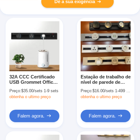
Dê a sua exigência
32A CCC Certificado
Estação de trabalho de
USB Grommet Office
nível de parede de
Power Track para
trilho de tomada de
Preço:
$35.00/sets 1-9 sets
Preço:
$16.00/sets 1-499 sets
Outlet da Unidade de
energia de saída com
obtenha o ultimo preço
obtenha o ultimo preço
Distribuição de Móveis
0,6/0,8/1,0/1,2/1,5M de
Top Fashion
comprimento
Falem agora.
Falem agora.