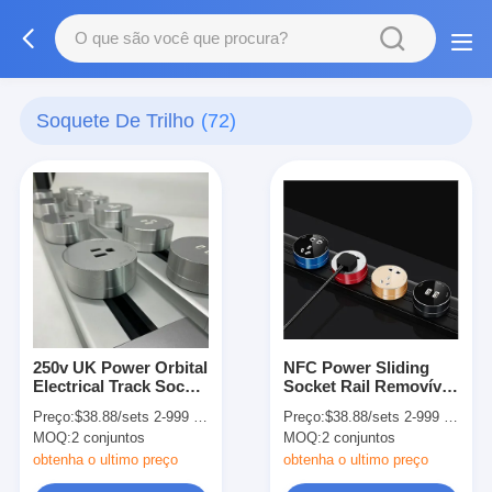
Soquete De Trilho
(72)
250v UK Power Orbital
NFC Power Sliding
Electrical Track Socket
Socket Rail Removível
Receptacle Móvel
Montado na parede
Preço:
$38.88/sets 2-999 sets
Preço:
$38.88/sets 2-999 sets
250v
MOQ:
2 conjuntos
MOQ:
2 conjuntos
obtenha o ultimo preço
obtenha o ultimo preço