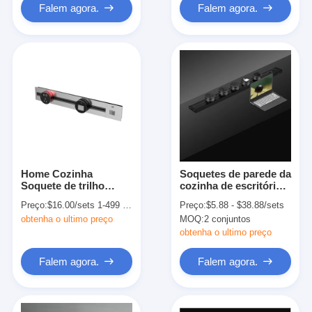
Falem agora.
Falem agora.
Home Cozinha
Soquetes de parede da
Soquete de trilho
cozinha de escritório
móvel Soquete de
universal
Preço:
$16.00/sets 1-499 sets
Preço:
$5.88 - $38.88/sets
trilho de energia
obtenha o ultimo preço
MOQ:
2 conjuntos
multifunção
obtenha o ultimo preço
Falem agora.
Falem agora.