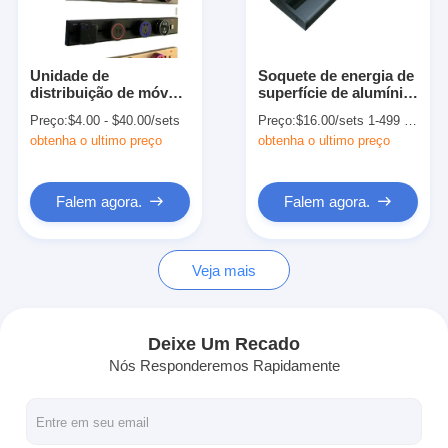
Fábrica
Controle de Qualidade
Unidade de
Soquete de energia de
distribuição de móveis
superfície de alumínio
Fale Conosco
de cubo sem fio com
com usb para o
Preço:
$4.00 - $40.00/sets
Preço:
$16.00/sets 1-499 sets
tomada USB CCC
sistema britânico
obtenha o ultimo preço
obtenha o ultimo preço
Certificado Office
Voltagem nominal 100-
Falem agora.
Desktop Power Track
250V
System
Falem agora.
Falem agora.
Quadros interativos
Veja mais
Sistema de conferência
Elevador de monitor LCD
Deixe Um Recado
Nós Responderemos Rapidamente
Flip-up monitor
Soquete de Mesa Pop Up