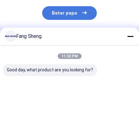
Bater papo
Fang Sheng
Produtos Recomendados
11:32 PM
Good day, what product are you looking for?
Adaptadores de
Soquete de
Estação de tr
tomada elétrica de
escritório móvel em
de nível de par
trilho de energia
prata com suporte
trilho de toma
personalizados para
personalizado e
energia de saí
cozinha ou
conector sem fio
0,6/0,8/1,0/1,
Melhor preço
Melhor preço
Melhor pr
escritório
de comprimen