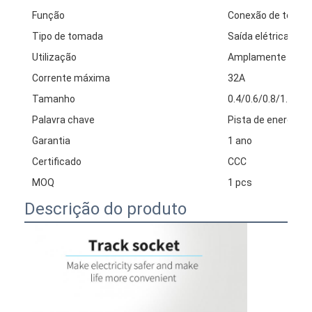
Função
Conexão de tomada
Tipo de tomada
Saída elétrica univ
Utilização
Amplamente utili
Corrente máxima
32A
Tamanho
0.4/0.6/0.8/1.0/1.
Palavra chave
Pista de energia el
Garantia
1 ano
Certificado
CCC
MOQ
1 pcs
Descrição do produto
Casa
Produtos
Quem Somos