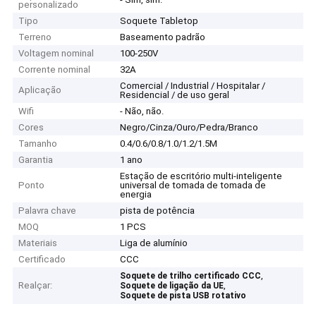
personalizado
Tipo
Soquete Tabletop
Terreno
Baseamento padrão
Voltagem nominal
100-250V
Corrente nominal
32A
Comercial / Industrial / Hospitalar /
Aplicação
Residencial / de uso geral
Wifi
- Não, não.
Cores
Negro/Cinza/Ouro/Pedra/Branco
Tamanho
0.4/0.6/0.8/1.0/1.2/1.5M
Garantia
1 ano
Estação de escritório multi-inteligente
Ponto
universal de tomada de tomada de
energia
Palavra chave
pista de potência
MOQ
1 PCS
Materiais
Liga de alumínio
Certificado
CCC
,
Soquete de trilho certificado CCC
Realçar:
,
Soquete de ligação da UE
Soquete de pista USB rotativo