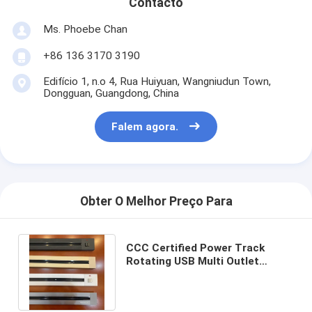
Contacto
Ms. Phoebe Chan
+86 136 3170 3190
Edifício 1, n.o 4, Rua Huiyuan, Wangniudun Town,
Dongguan, Guangdong, China
Falem agora.
Obter O Melhor Preço Para
CCC Certified Power Track
Rotating USB Multi Outlet
Socket for EU Plug in Europe
Reino Unido