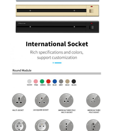
Faixa de alimentação recessada
Soquete de extensão recessado
Soquetes de tomada da torre
Caixa de tomada da mesa de conferências
Soquete de saída hidráulica
Soquete deslizante
tomada de poder da mesa
Soquete de trilho
Banda de alimentação montada na mesa
Saída de escritório recessada