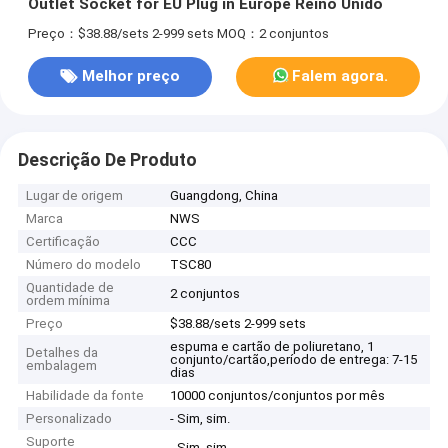
Outlet Socket for EU Plug in Europe Reino Unido
Preço：$38.88/sets 2-999 sets
MOQ：2 conjuntos
Melhor preço
Falem agora.
Descrição De Produto
Lugar de origem
Guangdong, China
Marca
NWS
Certificação
CCC
Número do modelo
TSC80
Quantidade de
2 conjuntos
ordem mínima
Preço
$38.88/sets 2-999 sets
espuma e cartão de poliuretano, 1
Detalhes da
conjunto/cartão,período de entrega: 7-15
embalagem
dias
Habilidade da fonte
10000 conjuntos/conjuntos por mês
Personalizado
- Sim, sim.
Suporte
- Sim, sim.