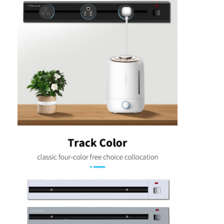
Fábrica
Controle de Qualidade
Fale Conosco
Falem agora.
Quadros interativos
Sistema de conferência
Elevador de monitor LCD
Flip-up monitor
Soquete de Mesa Pop Up