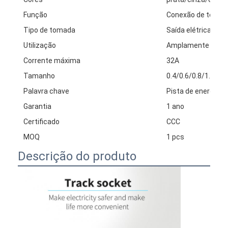
Função
Conexão de tomada
Tipo de tomada
Saída elétrica univ
Utilização
Amplamente utili
Corrente máxima
32A
Tamanho
0.4/0.6/0.8/1.0/1.
Palavra chave
Pista de energia el
Garantia
1 ano
Certificado
CCC
MOQ
1 pcs
Descrição do produto
Casa
Produtos
Quem Somos