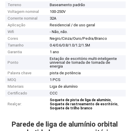
Terreno
Baseamento padrão
Voltagem nominal
100-250V
Corrente nominal
32A
Aplicação
Residencial / de uso geral
Wifi
- Não, não.
Cores
Negro/Cinza/Ouro/Pedra/Branco
Tamanho
0.4/0.6/0.8/1.0/1.2/1.5M
Garantia
1 ano
Estação de escritório multi-inteligente
Ponto
universal de tomada de tomada de
energia
Palavra chave
pista de potência
MOQ
1 PCS
Materiais
Liga de alumínio
Certificado
CCC
,
Soquete de pista de liga de alumínio
Realçar:
,
Soquete de rastreamento de escritório
Soquete de trilho branco
Parede de liga de alumínio orbital 