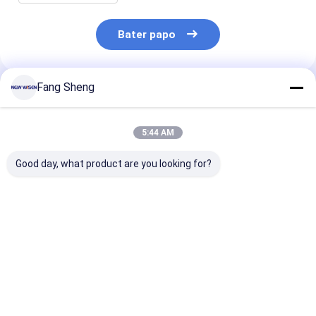
Bater papo
Fang Sheng
Produtos Recomendados
5:44 AM
Good day, what product are you looking for?
Adaptadores de
Soquete de
Estação de tr
tomada elétrica de
escritório móvel em
de nível de par
trilho de energia
prata com suporte
trilho de toma
personalizados para
personalizado e
energia de saí
cozinha ou
conector sem fio
0,6/0,8/1,0/1,
Melhor preço
Melhor preço
Melhor pr
escritório
de comprimen