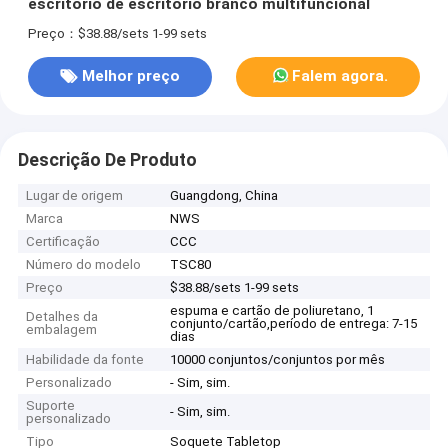
escritório de escritório branco multifuncional
Preço：$38.88/sets 1-99 sets
Melhor preço
Falem agora.
Descrição De Produto
Lugar de origem
Guangdong, China
Marca
NWS
Certificação
CCC
Número do modelo
TSC80
Preço
$38.88/sets 1-99 sets
espuma e cartão de poliuretano, 1
Detalhes da
conjunto/cartão,período de entrega: 7-15
embalagem
dias
Habilidade da fonte
10000 conjuntos/conjuntos por mês
Personalizado
- Sim, sim.
Suporte
- Sim, sim.
personalizado
Tipo
Soquete Tabletop