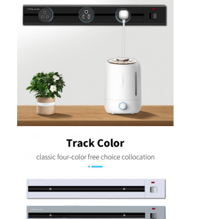
Fábrica
Controle de Qualidade
Fale Conosco
Falem agora.
Quadros interativos
Sistema de conferência
Elevador de monitor LCD
Flip-up monitor
Soquete de Mesa Pop Up